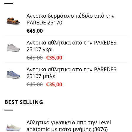
Αντρικο δερμάτινο πέδιλο από την
PAREDE 25170
€
45,00
Αντρικα αθλητικα απο την PAREDES
25107 γκρι
Original
Η
€
45,00
€
35,00
price
τρέχουσα
Αντρικα αθλητικα απο την PAREDES
was:
τιμή
25107 μπλε
€45,00.
είναι:
Original
Η
€
45,00
€
35,00
€35,00.
price
τρέχουσα
was:
τιμή
BEST SELLING
€45,00.
είναι:
€35,00.
Αθλητικό γυναικείο απο την Level
anatomic με πάτο μνήμης (3076)