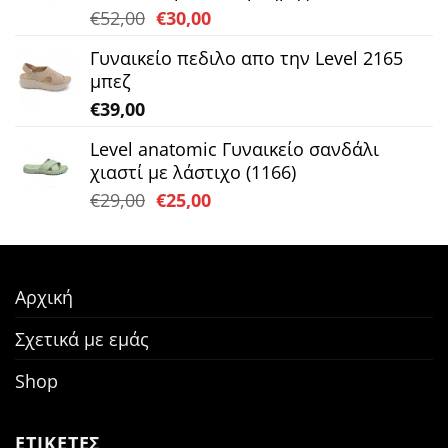
Original
Η
€
52,00
€
30,00
price
τρέχουσα
Γυναικείο πεδιλο απο την Level 2165
was:
τιμή
μπεζ
€52,00.
είναι:
€
39,00
€30,00.
Level anatomic Γυναικείο σανδάλι
χιαστί με λάστιχο (1166)
Original
Η
€
29,00
€
25,00
price
τρέχουσα
was:
τιμή
€29,00.
είναι:
€25,00.
Αρχική
Σχετικά με εμάς
Shop
ΕΤΙΚΕΤΕΣ