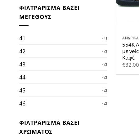
ΦΙΛΤΡΆΡΙΣΜΑ ΒΆΣΕΙ
ΜΕΓΈΘΟΥΣ
41
(1)
ΑΝΔΡΙΚΑ
554K Α
42
με vel
(2)
Καφέ
43
€
32,0
(2)
44
(2)
45
(2)
46
(2)
ΦΙΛΤΡΆΡΙΣΜΑ ΒΆΣΕΙ
ΧΡΏΜΑΤΟΣ