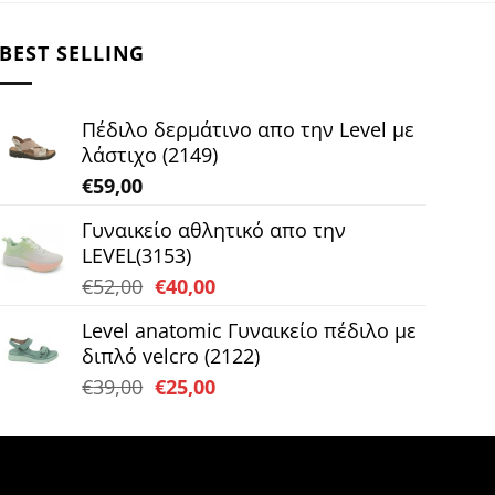
BEST SELLING
Πέδιλο δερμάτινο απο την Level με
λάστιχο (2149)
€
59,00
Γυναικείο αθλητικό απο την
LEVEL(3153)
Original
Η
€
52,00
€
40,00
price
τρέχουσα
Level anatomic Γυναικείο πέδιλο με
was:
τιμή
διπλό velcro (2122)
€52,00.
είναι:
Original
Η
€
39,00
€
25,00
€40,00.
price
τρέχουσα
was:
τιμή
€39,00.
είναι:
€25,00.