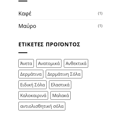
Καφέ
(1)
Μαύρο
(1)
ΕΤΙΚΈΤΕΣ ΠΡΟΪΌΝΤΟΣ
Άνετα
Ανατομικά
Ανθεκτικά
Δερμάτινα
Δερμάτινη Σόλα
Ειδική Σόλα
Ελαστικά
Καλοκαιρινά
Μαλακά
αντιολισθητική σόλα