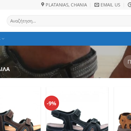
PLATANIAS, CHANIA
EMAIL US
Αναζήτηση
για:
S
ΙΛΑ
-9%