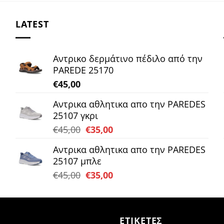
LATEST
Αντρικο δερμάτινο πέδιλο από την
PAREDE 25170
€
45,00
Αντρικα αθλητικα απο την PAREDES
25107 γκρι
Original
Η
€
45,00
€
35,00
price
τρέχουσα
Αντρικα αθλητικα απο την PAREDES
was:
τιμή
25107 μπλε
€45,00.
είναι:
Original
Η
€
45,00
€
35,00
€35,00.
price
τρέχουσα
was:
τιμή
€45,00.
είναι:
ΕΤΙΚΕΤΕΣ
€35,00.