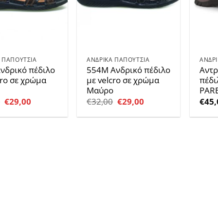
 ΠΑΠΟΥΤΣΙΑ
ΑΝΔΡΙΚΑ ΠΑΠΟΥΤΣΙΑ
ΑΝΔΡ
νδρικό πέδιλο
554Μ Ανδρικό πέδιλο
Αντρ
cro σε χρώμα
με velcro σε χρώμα
πέδι
Μαύρο
PAR
Original
Η
Original
Η
0
€
29,00
€
32,00
€
29,00
€
45,
price
τρέχουσα
price
τρέχουσα
was:
τιμή
was:
τιμή
€32,00.
είναι:
€32,00.
είναι:
€29,00.
€29,00.