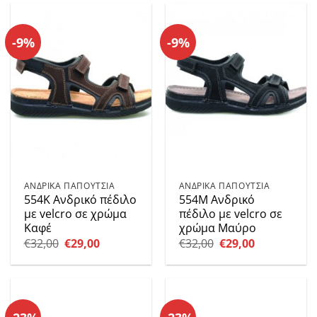
-9%
-9%
ΑΝΔΡΙΚΑ ΠΑΠΟΥΤΣΙΑ
ΑΝΔΡΙΚΑ ΠΑΠΟΥΤΣΙΑ
554K Ανδρικό πέδιλο
554Μ Ανδρικό
με velcro σε χρώμα
πέδιλο με velcro σε
Καφέ
χρώμα Μαύρο
Original
Η
Original
Η
€
32,00
€
29,00
€
32,00
€
29,00
price
τρέχουσα
price
τρέχουσα
was:
τιμή
was:
τιμή
€32,00.
είναι:
€32,00.
είναι:
€29,00.
€29,00.