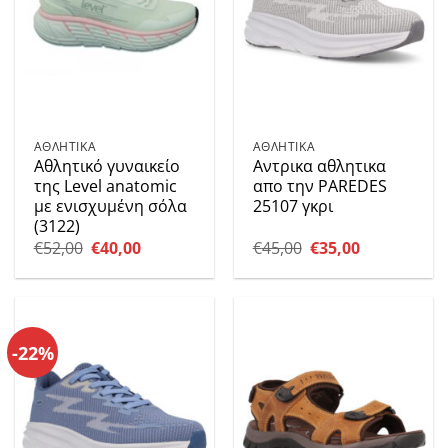
ΑΘΛΗΤΙΚΑ
ΑΘΛΗΤΙΚΑ
Αθλητικό γυναικείο
Αντρικα αθλητικα
της Level anatomic
απο την PAREDES
με ενισχυμένη σόλα
25107 γκρι
(3122)
Original
Η
Original
Η
€
52,00
€
40,00
€
45,00
€
35,00
price
τρέχουσα
price
τρέχουσα
was:
τιμή
was:
τιμή
€52,00.
είναι:
€45,00.
είναι:
€40,00.
€35,00.
-22%