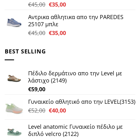
Original
Η
€
45,00
€
35,00
price
τρέχουσα
Αντρικα αθλητικα απο την PAREDES
was:
τιμή
25107 μπλε
€45,00.
είναι:
Original
Η
€
45,00
€
35,00
€35,00.
price
τρέχουσα
was:
τιμή
BEST SELLING
€45,00.
είναι:
€35,00.
Πέδιλο δερμάτινο απο την Level με
λάστιχο (2149)
€
59,00
Γυναικείο αθλητικό απο την LEVEL(3153)
Original
Η
€
52,00
€
40,00
price
τρέχουσα
was:
τιμή
Level anatomic Γυναικείο πέδιλο με
€52,00.
είναι:
διπλό velcro (2122)
€40,00.