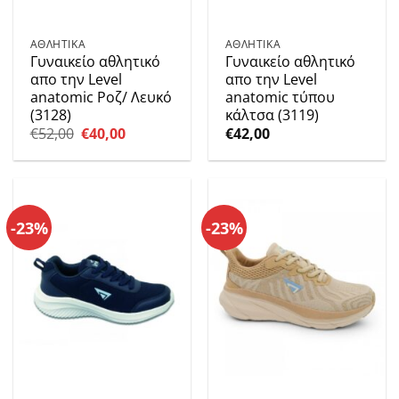
ΑΘΛΗΤΙΚΑ
ΑΘΛΗΤΙΚΑ
Γυναικείο αθλητικό
Γυναικείο αθλητικό
απο την Level
απο την Level
anatomic Ροζ/ Λευκό
anatomic τύπου
(3128)
κάλτσα (3119)
Original
Η
€
52,00
€
40,00
€
42,00
price
τρέχουσα
was:
τιμή
€52,00.
είναι:
€40,00.
-23%
-23%