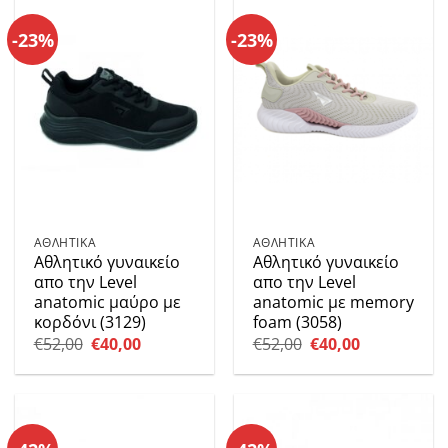
-23%
-23%
ΑΘΛΗΤΙΚΑ
ΑΘΛΗΤΙΚΑ
Αθλητικό γυναικείο
Αθλητικό γυναικείο
απο την Level
απο την Level
anatomic μαύρο με
anatomic με memory
κορδόνι (3129)
foam (3058)
Original
Η
Original
Η
€
52,00
€
40,00
€
52,00
€
40,00
price
τρέχουσα
price
τρέχουσα
was:
τιμή
was:
τιμή
€52,00.
είναι:
€52,00.
είναι:
€40,00.
€40,00.