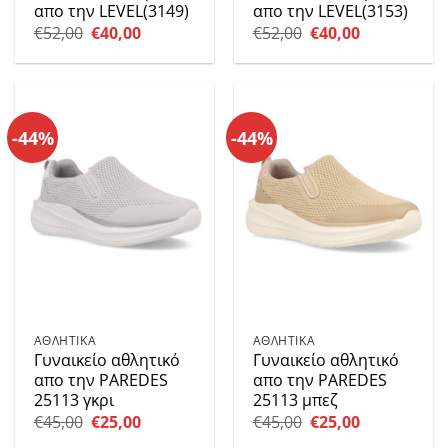
απο την LEVEL(3149)
απο την LEVEL(3153)
Original
Η
Original
Η
€
52,00
€
40,00
€
52,00
€
40,00
price
τρέχουσα
price
τρέχουσα
was:
τιμή
was:
τιμή
€52,00.
είναι:
€52,00.
είναι:
€40,00.
€40,00.
-44%
-44%
ΑΘΛΗΤΙΚΑ
ΑΘΛΗΤΙΚΑ
Γυναικείο αθλητικό
Γυναικείο αθλητικό
απο την PAREDES
απο την PAREDES
25113 γκρι
25113 μπεζ
Original
Η
Original
Η
€
45,00
€
25,00
€
45,00
€
25,00
price
τρέχουσα
price
τρέχουσα