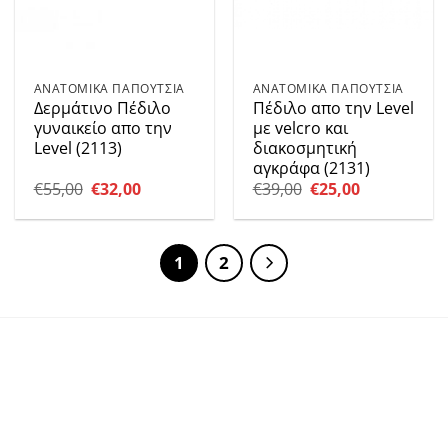
ΑΝΑΤΟΜΙΚΑ ΠΑΠΟΥΤΣΙΑ
ΑΝΑΤΟΜΙΚΑ ΠΑΠΟΥΤΣΙΑ
Δερμάτινο Πέδιλο
Πέδιλο απο την Level
γυναικείο απο την
με velcro και
Level (2113)
διακοσμητική
αγκράφα (2131)
Original
Η
Original
Η
€
55,00
€
32,00
€
39,00
€
25,00
price
τρέχουσα
price
τρέχουσα
was:
τιμή
was:
τιμή
€55,00.
είναι:
€39,00.
είναι:
€32,00.
€25,00.
1
2