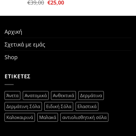
Original
Η
€
39,00
€
25,00
price
τρέχουσα
was:
τιμή
€39,00.
είναι:
€25,00.
Αρχική
Σχετικά με εμάς
Shop
ΕΤΙΚΕΤΕΣ
Άνετα
Ανατομικά
Ανθεκτικά
Δερμάτινα
Δερμάτινη Σόλα
Ειδική Σόλα
Ελαστικά
Καλοκαιρινά
Μαλακά
αντιολισθητική σόλα