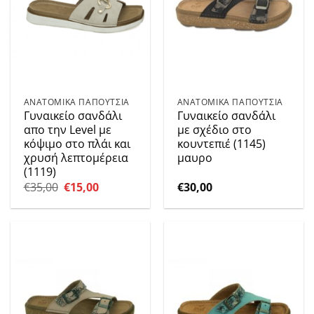
ΑΝΑΤΟΜΙΚΑ ΠΑΠΟΥΤΣΙΑ
ΑΝΑΤΟΜΙΚΑ ΠΑΠΟΥΤΣΙΑ
Γυναικείο σανδάλι
Γυναικείο σανδάλι
απο την Level με
με σχέδιο στο
κόψιμο στο πλάι και
κουντεπιέ (1145)
χρυσή λεπτομέρεια
μαυρο
(1119)
Original
Η
€
35,00
€
15,00
€
30,00
price
τρέχουσα
was:
τιμή
€35,00.
είναι:
€15,00.