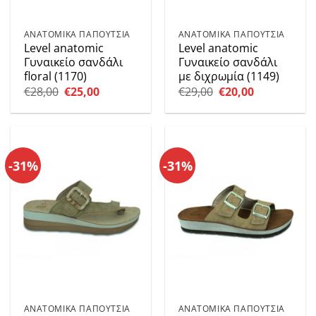
ΑΝΑΤΟΜΙΚΑ ΠΑΠΟΥΤΣΙΑ
ΑΝΑΤΟΜΙΚΑ ΠΑΠΟΥΤΣΙΑ
Level anatomic
Level anatomic
Γυναικείο σανδάλι
Γυναικείο σανδάλι
floral (1170)
με διχρωμία (1149)
Original
Η
Original
Η
€
28,00
€
25,00
€
29,00
€
20,00
price
τρέχουσα
price
τρέχουσα
was:
τιμή
was:
τιμή
€28,00.
είναι:
€29,00.
είναι:
€25,00.
€20,00.
-31%
-31%
ΑΝΑΤΟΜΙΚΑ ΠΑΠΟΥΤΣΙΑ
ΑΝΑΤΟΜΙΚΑ ΠΑΠΟΥΤΣΙΑ