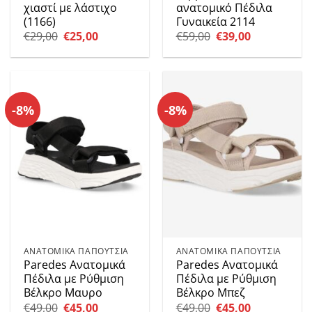
χιαστί με λάστιχο
ανατομικό Πέδιλα
(1166)
Γυναικεία 2114
Original
Η
Original
Η
€
29,00
€
25,00
€
59,00
€
39,00
price
τρέχουσα
price
τρέχουσα
was:
τιμή
was:
τιμή
€29,00.
είναι:
€59,00.
είναι:
€25,00.
€39,00.
-8%
-8%
ΑΝΑΤΟΜΙΚΑ ΠΑΠΟΥΤΣΙΑ
ΑΝΑΤΟΜΙΚΑ ΠΑΠΟΥΤΣΙΑ
Paredes Ανατομικά
Paredes Ανατομικά
Πέδιλα με Ρύθμιση
Πέδιλα με Ρύθμιση
Βέλκρο Μαυρο
Βέλκρο Μπεζ
Original
Η
Original
Η
€
49,00
€
45,00
€
49,00
€
45,00