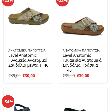
-23%
-23%
ΑΝΑΤΟΜΙΚΑ ΠΑΠΟΥΤΣΙΑ
ΑΝΑΤΟΜΙΚΑ ΠΑΠΟΥΤΣΙΑ
Level Anatomic
Level Anatomic
Γυναικεία Ανατομικά
Γυναικεία Ανατομικά
Σανδάλια μεντα 1146
Σανδάλια Πράσινα
1146
Original
Η
Original
Η
€
39,00
€
30,00
€
39,00
€
30,00
price
τρέχουσα
price
τρέχουσα
was:
τιμή
was:
τιμή
€39,00.
είναι:
€39,00.
είναι:
€30,00.
€30,00.
-34%