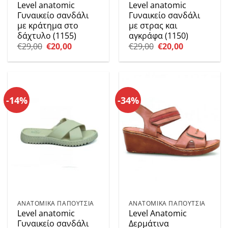
Level anatomic
Level anatomic
Γυναικείο σανδάλι
Γυναικείο σανδάλι
με κράτημα στο
με στρας και
δάχτυλο (1155)
αγκράφα (1150)
Original
Η
Original
Η
€
29,00
€
20,00
€
29,00
€
20,00
price
τρέχουσα
price
τρέχουσα
was:
τιμή
was:
τιμή
€29,00.
είναι:
€29,00.
είναι:
€20,00.
€20,00.
-14%
-34%
ΑΝΑΤΟΜΙΚΑ ΠΑΠΟΥΤΣΙΑ
ΑΝΑΤΟΜΙΚΑ ΠΑΠΟΥΤΣΙΑ
Level anatomic
Level Anatomic
Γυναικείο σανδάλι
Δερμάτινα