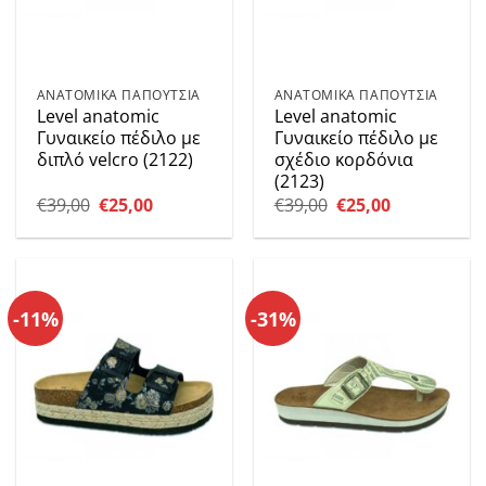
ΑΝΑΤΟΜΙΚΑ ΠΑΠΟΥΤΣΙΑ
ΑΝΑΤΟΜΙΚΑ ΠΑΠΟΥΤΣΙΑ
Level anatomic
Level anatomic
Γυναικείο πέδιλο με
Γυναικείο πέδιλο με
διπλό velcro (2122)
σχέδιο κορδόνια
(2123)
Original
Η
Original
Η
€
39,00
€
25,00
€
39,00
€
25,00
price
τρέχουσα
price
τρέχουσα
was:
τιμή
was:
τιμή
€39,00.
είναι:
€39,00.
είναι:
€25,00.
€25,00.
-11%
-31%