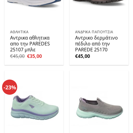
ΑΘΛΗΤΙΚΑ
ΑΝΔΡΙΚΑ ΠΑΠΟΥΤΣΙΑ
Αντρικα αθλητικα
Αντρικο δερμάτινο
απο την PAREDES
πέδιλο από την
25107 μπλε
PAREDE 25170
Original
Η
€
45,00
€
35,00
€
45,00
price
τρέχουσα
was:
τιμή
€45,00.
είναι:
€35,00.
-23%