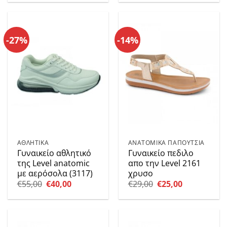
was:
τιμή
was:
τιμή
€45,00.
είναι:
€45,00.
είναι:
€25,00.
€25,00.
-27%
-14%
ΑΘΛΗΤΙΚΑ
ΑΝΑΤΟΜΙΚΑ ΠΑΠΟΥΤΣΙΑ
Γυναικείο αθλητικό
Γυναικείο πεδιλο
της Level anatomic
απο την Level 2161
με αερόσολα (3117)
χρυσο
Original
Η
Original
Η
€
55,00
€
40,00
€
29,00
€
25,00
price
τρέχουσα
price
τρέχουσα
was:
τιμή
was:
τιμή
€55,00.
είναι:
€29,00.
είναι:
€40,00.
€25,00.