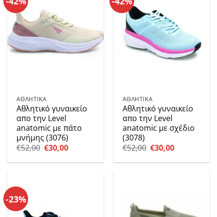
-42%
-42%
ΑΘΛΗΤΙΚΑ
ΑΘΛΗΤΙΚΑ
Αθλητικό γυναικείο
Αθλητικό γυναικείο
απο την Level
απο την Level
anatomic με πάτο
anatomic με σχέδιο
μνήμης (3076)
(3078)
Original
Η
Original
Η
€
52,00
€
30,00
€
52,00
€
30,00
price
τρέχουσα
price
τρέχουσα
was:
τιμή
was:
τιμή
€52,00.
είναι:
€52,00.
είναι:
€30,00.
€30,00.
-23%