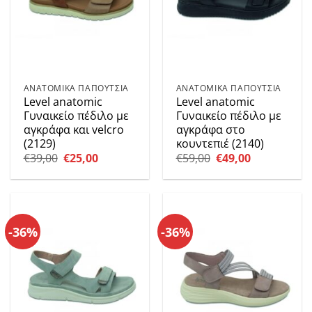
ΑΝΑΤΟΜΙΚΑ ΠΑΠΟΥΤΣΙΑ
ΑΝΑΤΟΜΙΚΑ ΠΑΠΟΥΤΣΙΑ
Level anatomic
Level anatomic
Γυναικείο πέδιλο με
Γυναικείο πέδιλο με
αγκράφα και velcro
αγκράφα στο
(2129)
κουντεπιέ (2140)
Original
Η
Original
Η
€
39,00
€
25,00
€
59,00
€
49,00
price
τρέχουσα
price
τρέχουσα
was:
τιμή
was:
τιμή
€39,00.
είναι:
€59,00.
είναι:
€25,00.
€49,00.
-36%
-36%