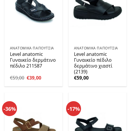
ΑΝΑΤΟΜΙΚΑ ΠΑΠΟΥΤΣΙΑ
ΑΝΑΤΟΜΙΚΑ ΠΑΠΟΥΤΣΙΑ
Level anatomic
Level anatomic
Γυναικείο δερμάτινο
Γυναικείο πέδιλο
πέδιλο 211587
δερμάτινο χιαστί
(2139)
Original
Η
€
59,00
€
39,00
€
59,00
price
τρέχουσα
was:
τιμή
€59,00.
είναι:
€39,00.
-36%
-17%