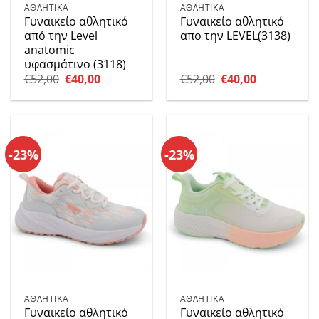
ΑΘΛΗΤΙΚΑ
ΑΘΛΗΤΙΚΑ
Γυναικείο αθλητικό
Γυναικείο αθλητικό
από την Level
απο την LEVEL(3138)
anatomic
υφασμάτινο (3118)
Original
Η
Original
Η
€
52,00
€
40,00
€
52,00
€
40,00
price
τρέχουσα
price
τρέχουσα
was:
τιμή
was:
τιμή
€52,00.
είναι:
€52,00.
είναι:
€40,00.
€40,00.
-23%
-23%
ΑΘΛΗΤΙΚΑ
ΑΘΛΗΤΙΚΑ
Γυναικείο αθλητικό
Γυναικείο αθλητικό