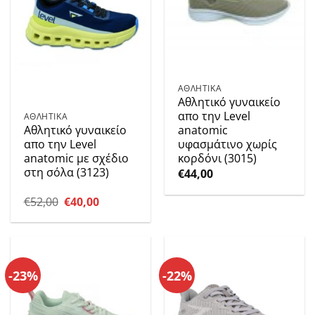
ΑΘΛΗΤΙΚΑ
Αθλητικό γυναικείο
απο την Level
ΑΘΛΗΤΙΚΑ
Αθλητικό γυναικείο
anatomic
απο την Level
υφασμάτινο χωρίς
anatomic με σχέδιο
κορδόνι (3015)
στη σόλα (3123)
€
44,00
Original
Η
€
52,00
€
40,00
price
τρέχουσα
was:
τιμή
€52,00.
είναι:
€40,00.
-23%
-22%