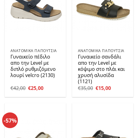
ΑΝΑΤΟΜΙΚΑ ΠΑΠΟΥΤΣΙΑ
ΑΝΑΤΟΜΙΚΑ ΠΑΠΟΥΤΣΙΑ
Γυναικείο πέδιλο
Γυναικείο σανδάλι
απο την Level με
απο την Level με
διπλό ρυθμιζόμενο
κόψιμο στο πλάι και
λουρί velcro (2130)
χρυσή αλυσίδα
(1121)
Original
Η
Original
Η
€
42,00
€
25,00
€
35,00
€
15,00
price
τρέχουσα
price
τρέχουσα
was:
τιμή
was:
τιμή
€42,00.
είναι:
€35,00.
είναι:
€25,00.
€15,00.
-57%