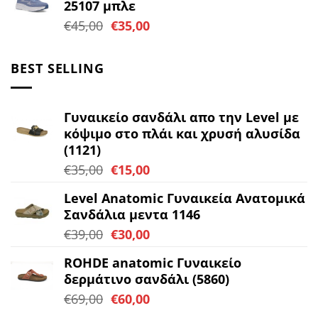
25107 μπλε
€45,00.
είναι:
Original
Η
€
45,00
€
35,00
€35,00.
price
τρέχουσα
was:
τιμή
BEST SELLING
€45,00.
είναι:
€35,00.
Γυναικείο σανδάλι απο την Level με
κόψιμο στο πλάι και χρυσή αλυσίδα
(1121)
Original
Η
€
35,00
€
15,00
price
τρέχουσα
Level Anatomic Γυναικεία Ανατομικά
was:
τιμή
Σανδάλια μεντα 1146
€35,00.
είναι:
Original
Η
€
39,00
€
30,00
€15,00.
price
τρέχουσα
ROHDE anatomic Γυναικείο
was:
τιμή
δερμάτινο σανδάλι (5860)
€39,00.
είναι:
Original
Η
€
69,00
€
60,00
€30,00.
price
τρέχουσα