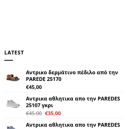
LATEST
Αντρικο δερμάτινο πέδιλο από την
PAREDE 25170
€
45,00
Αντρικα αθλητικα απο την PAREDES
25107 γκρι
Original
Η
€
45,00
€
35,00
price
τρέχουσα
Αντρικα αθλητικα απο την PAREDES
was:
τιμή