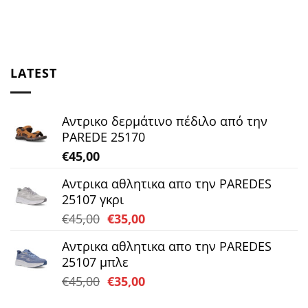
LATEST
Αντρικο δερμάτινο πέδιλο από την
PAREDE 25170
€
45,00
Αντρικα αθλητικα απο την PAREDES
25107 γκρι
Original
Η
€
45,00
€
35,00
price
τρέχουσα
Αντρικα αθλητικα απο την PAREDES
was:
τιμή
25107 μπλε
€45,00.
είναι:
Original
Η
€
45,00
€
35,00
€35,00.
price
τρέχουσα