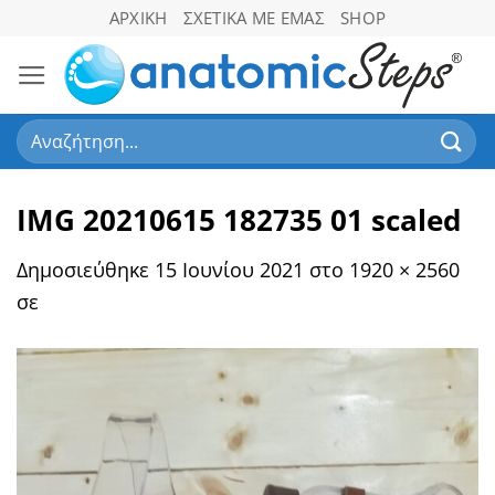
Μετάβαση
ΑΡΧΙΚΉ
ΣΧΕΤΙΚΆ ΜΕ ΕΜΆΣ
SHOP
στο
περιεχόμενο
Αναζήτηση
για:
IMG 20210615 182735 01 scaled
Δημοσιεύθηκε
15 Ιουνίου 2021
στο
1920 × 2560
σε