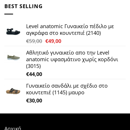
was:
τιμή
BEST SELLING
€45,00.
είναι:
€35,00.
Level anatomic Γυναικείο πέδιλο με
αγκράφα στο κουντεπιέ (2140)
Original
Η
€
59,00
€
49,00
price
τρέχουσα
Αθλητικό γυναικείο απο την Level
was:
τιμή
anatomic υφασμάτινο χωρίς κορδόνι
€59,00.
είναι:
(3015)
€49,00.
€
44,00
Γυναικείο σανδάλι με σχέδιο στο
κουντεπιέ (1145) μαυρο
€
30,00
Αρχική