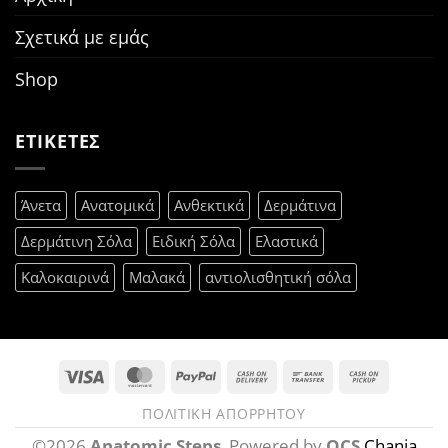
Σχετικά με εμάς
Shop
ΕΤΙΚΕΤΕΣ
Άνετα
Ανατομικά
Ανθεκτικά
Δερμάτινα
Δερμάτινη Σόλα
Ειδική Σόλα
Ελαστικά
Καλοκαιρινά
Μαλακά
αντιολισθητική σόλα
Visa
MasterCard
PayPal
Cash
Bank
Cash
On
Transfer
on
ΠΟΛΙΤΙΚΉ ΑΠΟΡΡΉΤΟΥ
Delivery
Pickup
©2026
Anatomic Steps
. Powered by
OCS
Chania