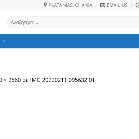
PLATANIAS, CHANIA
EMAIL US
Αναζήτηση
για:
S
0 × 2560
σε
IMG 20220211 095632 01