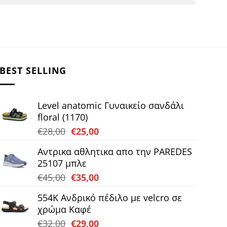
BEST SELLING
Level anatomic Γυναικείο σανδάλι
floral (1170)
Original
Η
€
28,00
€
25,00
price
τρέχουσα
Αντρικα αθλητικα απο την PAREDES
was:
τιμή
25107 μπλε
€28,00.
είναι:
Original
Η
€
45,00
€
35,00
€25,00.
price
τρέχουσα
554K Ανδρικό πέδιλο με velcro σε
was:
τιμή
χρώμα Καφέ
€45,00.
είναι:
Original
Η
€
32,00
€
29,00
€35,00.