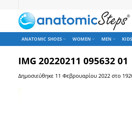
Μετάβαση
στο
περιεχόμενο
ANATOMIC SHOES
WOMEN
MEN
KID
IMG 20220211 095632 01
Δημοσιεύθηκε
11 Φεβρουαρίου 2022
στο
192