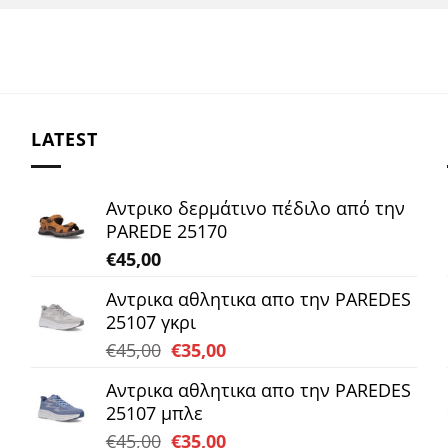
LATEST
Αντρικο δερμάτινο πέδιλο από την
PAREDE 25170
€
45,00
Αντρικα αθλητικα απο την PAREDES
25107 γκρι
Original
Η
€
45,00
€
35,00
price
τρέχουσα
Αντρικα αθλητικα απο την PAREDES
was:
τιμή
25107 μπλε
€45,00.
είναι:
Original
Η
€
45,00
€
35,00
€35,00.