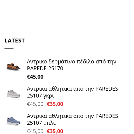
LATEST
Αντρικο δερμάτινο πέδιλο από την
PAREDE 25170
€
45,00
Αντρικα αθλητικα απο την PAREDES
25107 γκρι
Original
Η
€
45,00
€
35,00
price
τρέχουσα
Αντρικα αθλητικα απο την PAREDES
was:
τιμή
25107 μπλε
€45,00.
είναι:
Original
Η
€
45,00
€
35,00
€35,00.