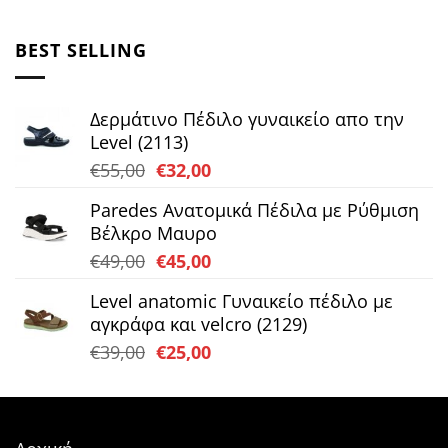
price
τρέχουσα
was:
τιμή
BEST SELLING
€45,00.
είναι:
€35,00.
Δερμάτινο Πέδιλο γυναικείο απο την
Level (2113)
Original
Η
€
55,00
€
32,00
price
τρέχουσα
Paredes Ανατομικά Πέδιλα με Ρύθμιση
was:
τιμή
Βέλκρο Μαυρο
€55,00.
είναι:
Original
Η
€
49,00
€
45,00
€32,00.
price
τρέχουσα
Level anatomic Γυναικείο πέδιλο με
was:
τιμή
αγκράφα και velcro (2129)
€49,00.
είναι:
Original
Η
€
39,00
€
25,00
€45,00.
price
τρέχουσα
was:
τιμή
€39,00.
είναι:
€25,00.