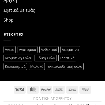
Αρχική
Σχετικά με εμάς
Shop
ΕΤΙΚΕΤΕΣ
Άνετα
Ανατομικά
Ανθεκτικά
Δερμάτινα
Δερμάτινη Σόλα
Ειδική Σόλα
Ελαστικά
Καλοκαιρινά
Μαλακά
αντιολισθητική σόλα
Visa
MasterCard
PayPal
Cash
Bank
Cash
On
Transfer
on
ΠΟΛΙΤΙΚΉ ΑΠΟΡΡΉΤΟΥ
Delivery
Pickup