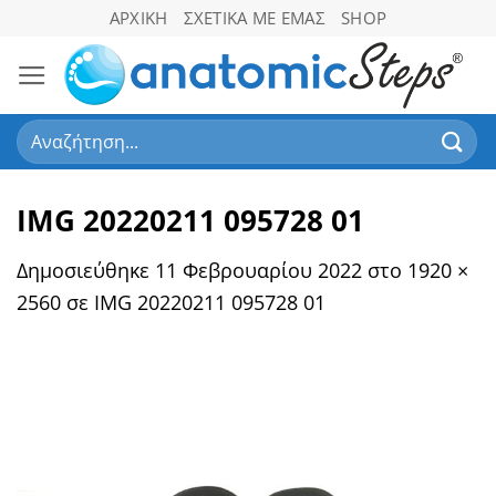
Μετάβαση
ΑΡΧΙΚΉ
ΣΧΕΤΙΚΆ ΜΕ ΕΜΆΣ
SHOP
στο
περιεχόμενο
Αναζήτηση
για:
IMG 20220211 095728 01
Δημοσιεύθηκε
11 Φεβρουαρίου 2022
στο
1920 ×
2560
σε
IMG 20220211 095728 01