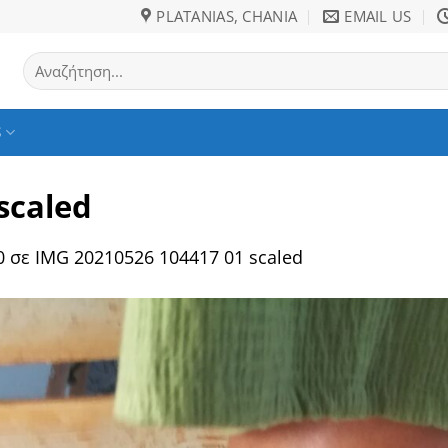
PLATANIAS, CHANIA
EMAIL US
Αναζήτηση
για:
S
scaled
0
σε
IMG 20210526 104417 01 scaled