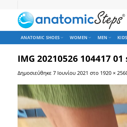
Μετάβαση
στο
περιεχόμενο
ANATOMIC SHOES
WOMEN
MEN
KID
IMG 20210526 104417 01 
Δημοσιεύθηκε
7 Ιουνίου 2021
στο
1920 × 256