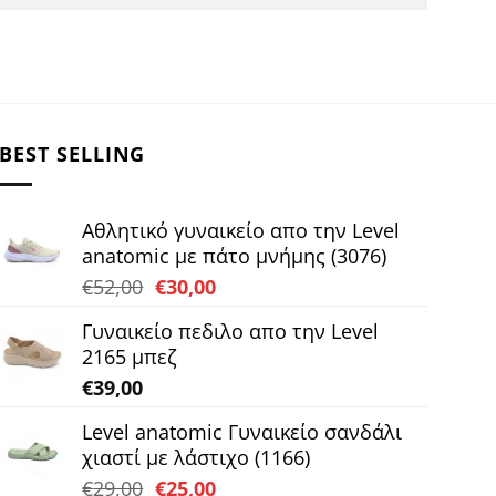
BEST SELLING
Αθλητικό γυναικείο απο την Level
anatomic με πάτο μνήμης (3076)
Original
Η
€
52,00
€
30,00
price
τρέχουσα
Γυναικείο πεδιλο απο την Level
was:
τιμή
2165 μπεζ
€52,00.
είναι:
€
39,00
€30,00.
Level anatomic Γυναικείο σανδάλι
χιαστί με λάστιχο (1166)
Original
Η
€
29,00
€
25,00