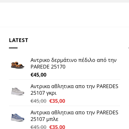
LATEST
Αντρικο δερμάτινο πέδιλο από την
PAREDE 25170
€
45,00
Αντρικα αθλητικα απο την PAREDES
25107 γκρι
Original
Η
€
45,00
€
35,00
price
τρέχουσα
Αντρικα αθλητικα απο την PAREDES
was:
τιμή
25107 μπλε
€45,00.
είναι:
Original
Η
€
45,00
€
35,00
€35,00.