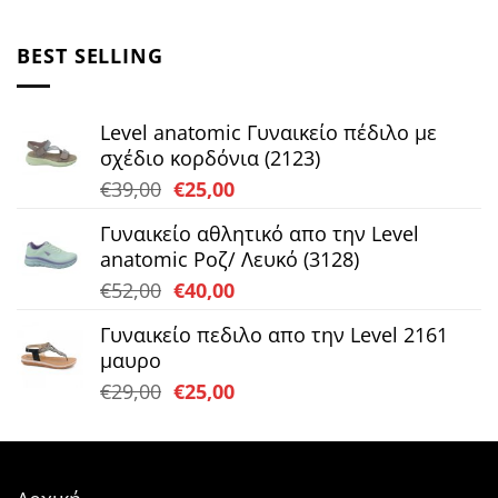
price
τρέχουσα
was:
τιμή
BEST SELLING
€45,00.
είναι:
€35,00.
Level anatomic Γυναικείο πέδιλο με
σχέδιο κορδόνια (2123)
Original
Η
€
39,00
€
25,00
price
τρέχουσα
Γυναικείο αθλητικό απο την Level
was:
τιμή
anatomic Ροζ/ Λευκό (3128)
€39,00.
είναι:
Original
Η
€
52,00
€
40,00
€25,00.
price
τρέχουσα
Γυναικείο πεδιλο απο την Level 2161
was:
τιμή
μαυρο
€52,00.
είναι:
Original
Η
€
29,00
€
25,00
€40,00.
price
τρέχουσα
was:
τιμή
€29,00.
είναι:
€25,00.