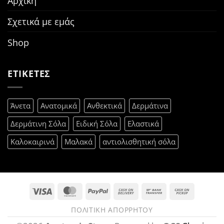
Αρχική
Σχετικά με εμάς
Shop
ΕΤΙΚΕΤΕΣ
Άνετα
Ανατομικά
Ανθεκτικά
Δερμάτινα
Δερμάτινη Σόλα
Ειδική Σόλα
Ελαστικά
Καλοκαιρινά
Μαλακά
αντιολισθητική σόλα
Visa
MasterCard
PayPal
Cash
Bank
Cash
On
Transfer
on
ΠΟΛΙΤΙΚΉ ΑΠΟΡΡΉΤΟΥ
Delivery
Pickup