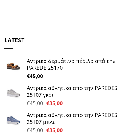
LATEST
Αντρικο δερμάτινο πέδιλο από την
PAREDE 25170
€
45,00
Αντρικα αθλητικα απο την PAREDES
25107 γκρι
Original
Η
€
45,00
€
35,00
price
τρέχουσα
Αντρικα αθλητικα απο την PAREDES
was:
τιμή
25107 μπλε
€45,00.
είναι:
Original
Η
€
45,00
€
35,00
€35,00.