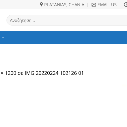
PLATANIAS, CHANIA
EMAIL US
Αναζήτηση
για:
S
 × 1200
σε
IMG 20220224 102126 01