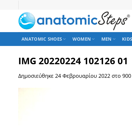
Μετάβαση
στο
περιεχόμενο
ANATOMIC SHOES
WOMEN
MEN
KID
IMG 20220224 102126 01
Δημοσιεύθηκε
24 Φεβρουαρίου 2022
στο
900