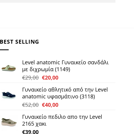
BEST SELLING
Level anatomic Γυναικείο σανδάλι
με διχρωμία (1149)
Original
Η
€
29,00
€
20,00
price
τρέχουσα
Γυναικείο αθλητικό από την Level
was:
τιμή
anatomic υφασμάτινο (3118)
€29,00.
είναι:
Original
Η
€
52,00
€
40,00
€20,00.
price
τρέχουσα
Γυναικείο πεδιλο απο την Level
was:
τιμή
2165 χακι
€52,00.
είναι:
€
39,00
€40,00.