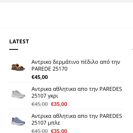
LATEST
Αντρικο δερμάτινο πέδιλο από την
PAREDE 25170
€
45,00
Αντρικα αθλητικα απο την PAREDES
25107 γκρι
Original
Η
€
45,00
€
35,00
price
τρέχουσα
Αντρικα αθλητικα απο την PAREDES
was:
τιμή
25107 μπλε
€45,00.
είναι:
Original
Η
€
45,00
€
35,00
€35,00.