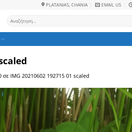
PLATANIAS, CHANIA
EMAIL US
Αναζήτηση
για:
S
scaled
0
σε
IMG 20210602 192715 01 scaled