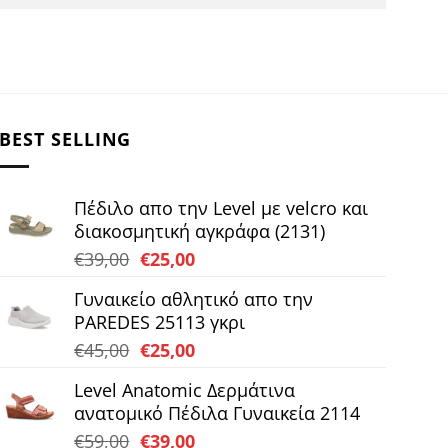
BEST SELLING
Πέδιλο απο την Level με velcro και
διακοσμητική αγκράφα (2131)
Original
Η
€
39,00
€
25,00
price
τρέχουσα
Γυναικείο αθλητικό απο την
was:
τιμή
PAREDES 25113 γκρι
€39,00.
είναι:
Original
Η
€
45,00
€
25,00
€25,00.
price
τρέχουσα
Level Anatomic Δερμάτινα
was:
τιμή
ανατομικό Πέδιλα Γυναικεία 2114
€45,00.
είναι:
Original
Η
€
59,00
€
39,00
€25,00.