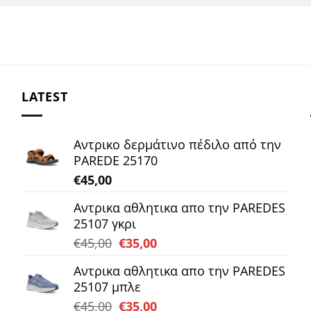
LATEST
Αντρικο δερμάτινο πέδιλο από την
PAREDE 25170
€
45,00
Αντρικα αθλητικα απο την PAREDES
25107 γκρι
Original
Η
€
45,00
€
35,00
price
τρέχουσα
Αντρικα αθλητικα απο την PAREDES
was:
τιμή
25107 μπλε
€45,00.
είναι:
Original
Η
€
45,00
€
35,00
€35,00.